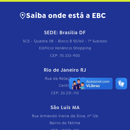
Saiba onde está a EBC
SEDE: Brasília DF
SCS - Quadra 08 - Bloco B 50/60 - 1º Subsolo
Edifício Venâncio Shopping
CEP: 70.333-900
Rio de Janeiro RJ
Rua da Relação, nº 18
Centro
CEP: 20.231-110
São Luís MA
Rua Armando Vieira da Silva, nº 126
Bairro de Fátima