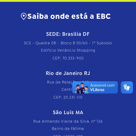
Saiba onde está a EBC
SEDE: Brasília DF
SCS - Quadra 08 - Bloco B 50/60 - 1º Subsolo
Edifício Venâncio Shopping
CEP: 70.333-900
Rio de Janeiro RJ
Rua da Relação, nº 18
Centro
CEP: 20.231-110
São Luís MA
Rua Armando Vieira da Silva, nº 126
Bairro de Fátima