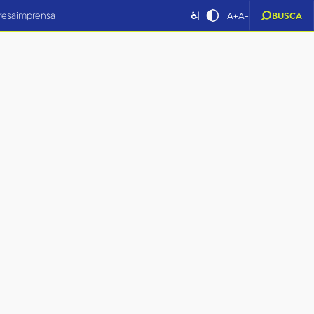
|
|
resa
imprensa
♿
A+
A-
BUSCA