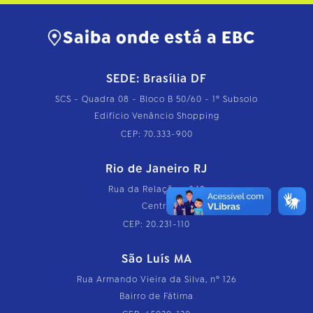
Saiba onde está a EBC
SEDE: Brasília DF
SCS - Quadra 08 - Bloco B 50/60 - 1º Subsolo
Edifício Venâncio Shopping
CEP: 70.333-900
Rio de Janeiro RJ
Rua da Relação, nº 18
Centro
CEP: 20.231-110
São Luís MA
Rua Armando Vieira da Silva, nº 126
Bairro de Fátima