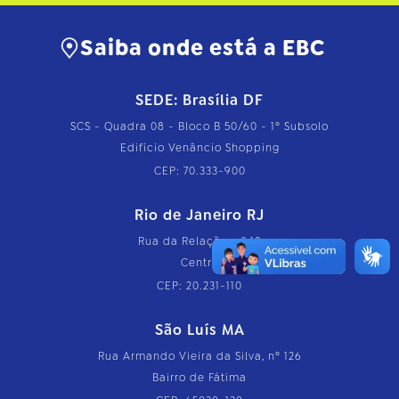
Saiba onde está a EBC
SEDE: Brasília DF
SCS - Quadra 08 - Bloco B 50/60 - 1º Subsolo
Edifício Venâncio Shopping
CEP: 70.333-900
Rio de Janeiro RJ
Rua da Relação, nº 18
Centro
CEP: 20.231-110
São Luís MA
Rua Armando Vieira da Silva, nº 126
Bairro de Fátima