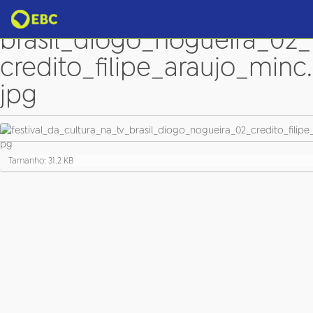
festival_da_cultura_na_tv_
brasil_diogo_nogueira_02_
credito_filipe_araujo_minc.
jpg
C
Tamanho: 31.2 KB
l
i
q
u
e
p
a
r
a
v
e
r