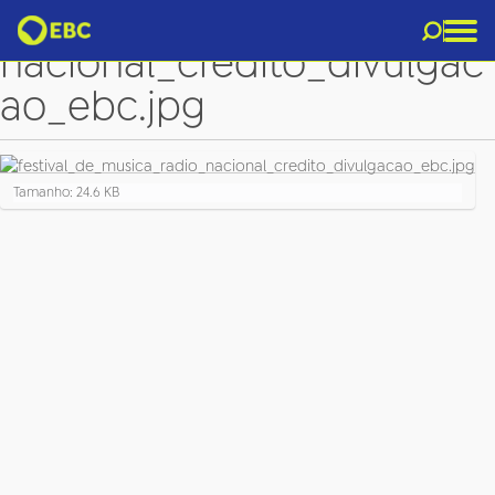
festival_de_musica_radio_
nacional_credito_divulgac
ao_ebc.jpg
C
Tamanho: 24.6 KB
l
i
q
u
e
p
a
r
a
v
e
r
a
i
m
a