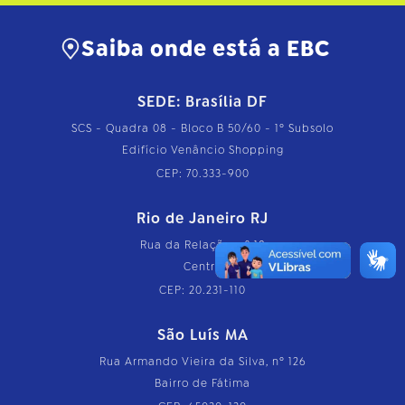
Saiba onde está a EBC
SEDE: Brasília DF
SCS - Quadra 08 - Bloco B 50/60 - 1º Subsolo
Edifício Venâncio Shopping
CEP: 70.333-900
Rio de Janeiro RJ
Rua da Relação, nº 18
Centro
CEP: 20.231-110
São Luís MA
Rua Armando Vieira da Silva, nº 126
Bairro de Fátima