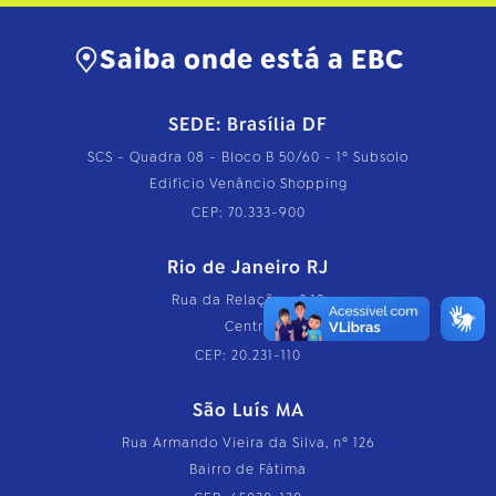
Saiba onde está a EBC
SEDE: Brasília DF
SCS - Quadra 08 - Bloco B 50/60 - 1º Subsolo
Edifício Venâncio Shopping
CEP: 70.333-900
Rio de Janeiro RJ
Rua da Relação, nº 18
Centro
CEP: 20.231-110
São Luís MA
Rua Armando Vieira da Silva, nº 126
Bairro de Fátima