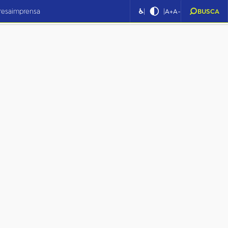
|
|
resa
imprensa
♿
A+
A-
BUSCA