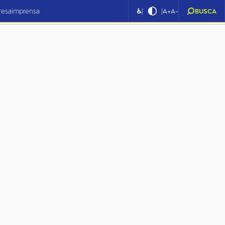
|
|
resa
imprensa
♿
A+
A-
BUSCA