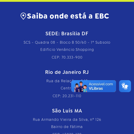
Saiba onde está a EBC
SEDE: Brasília DF
SCS - Quadra 08 - Bloco B 50/60 - 1º Subsolo
Edifício Venâncio Shopping
CEP: 70.333-900
Rio de Janeiro RJ
Rua da Relação, nº 18
Centro
CEP: 20.231-110
São Luís MA
Rua Armando Vieira da Silva, nº 126
Bairro de Fátima