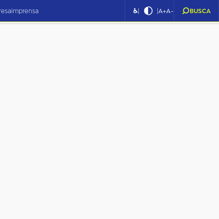
|
|
resa
imprensa
♿
A+
A-
BUSCA