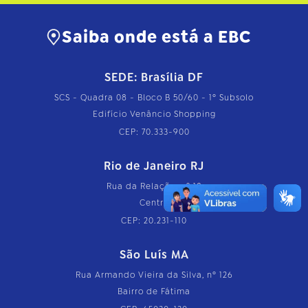
Saiba onde está a EBC
SEDE: Brasília DF
SCS - Quadra 08 - Bloco B 50/60 - 1º Subsolo
Edifício Venâncio Shopping
CEP: 70.333-900
Rio de Janeiro RJ
Rua da Relação, nº 18
Centro
CEP: 20.231-110
São Luís MA
Rua Armando Vieira da Silva, nº 126
Bairro de Fátima