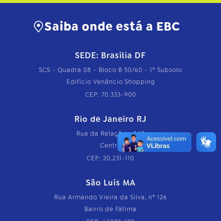
Saiba onde está a EBC
SEDE: Brasília DF
SCS - Quadra 08 - Bloco B 50/60 - 1º Subsolo
Edifício Venâncio Shopping
CEP: 70.333-900
Rio de Janeiro RJ
Rua da Relação, nº 18
Centro
CEP: 20.231-110
São Luís MA
Rua Armando Vieira da Silva, nº 126
Bairro de Fátima