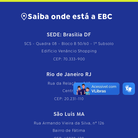
Saiba onde está a EBC
SEDE: Brasília DF
SCS - Quadra 08 - Bloco B 50/60 - 1º Subsolo
Edifício Venâncio Shopping
CEP: 70.333-900
Rio de Janeiro RJ
Rua da Relação, nº 18
Centro
CEP: 20.231-110
São Luís MA
Rua Armando Vieira da Silva, nº 126
Bairro de Fátima