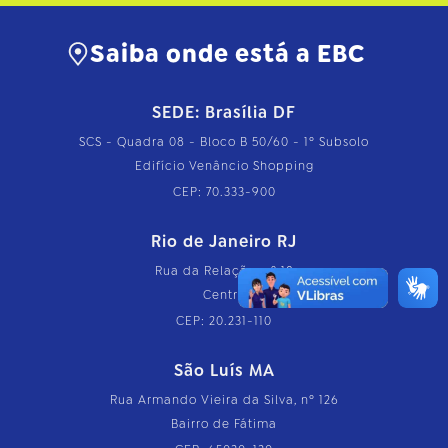
Saiba onde está a EBC
SEDE: Brasília DF
SCS - Quadra 08 - Bloco B 50/60 - 1º Subsolo
Edifício Venâncio Shopping
CEP: 70.333-900
Rio de Janeiro RJ
Rua da Relação, nº 18
Centro
CEP: 20.231-110
São Luís MA
Rua Armando Vieira da Silva, nº 126
Bairro de Fátima