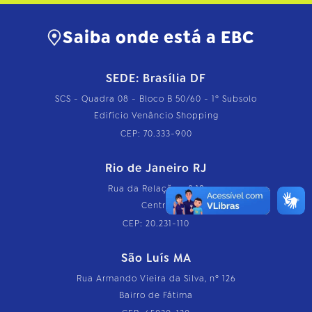
Saiba onde está a EBC
SEDE: Brasília DF
SCS - Quadra 08 - Bloco B 50/60 - 1º Subsolo
Edifício Venâncio Shopping
CEP: 70.333-900
Rio de Janeiro RJ
Rua da Relação, nº 18
Centro
CEP: 20.231-110
São Luís MA
Rua Armando Vieira da Silva, nº 126
Bairro de Fátima