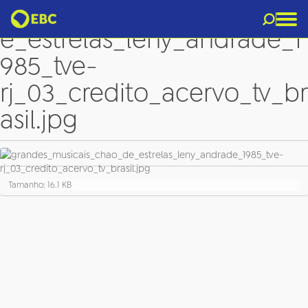
grandes_musicais_chao_d
e_estrelas_leny_andrade_1
985_tve-
rj_03_credito_acervo_tv_br
asil.jpg
C
Tamanho: 16.1 KB
l
i
q
u
e
p
a
r
a
v