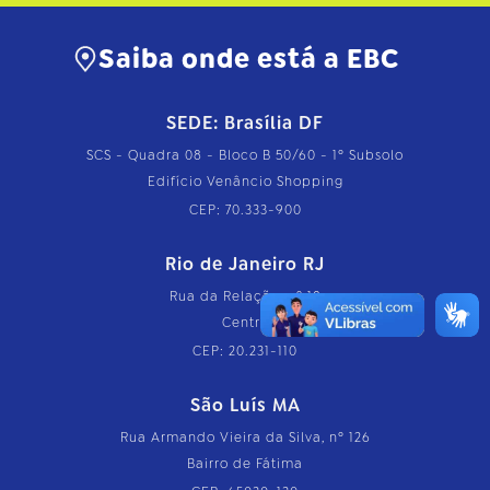
…
Saiba onde está a EBC
SEDE: Brasília DF
SCS - Quadra 08 - Bloco B 50/60 - 1º Subsolo
Edifício Venâncio Shopping
CEP: 70.333-900
Rio de Janeiro RJ
Rua da Relação, nº 18
Centro
CEP: 20.231-110
São Luís MA
Rua Armando Vieira da Silva, nº 126
Bairro de Fátima