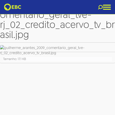
guilherme_arantes_2009_c
omentario_geral_tve-
rj_02_credito_acervo_tv_br
asil.jpg
C
Tamanho: 17.1 KB
l
i
q
u
e
p
a
r
a
v
e
r