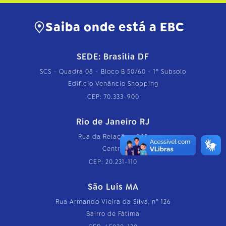
Saiba onde está a EBC
SEDE: Brasília DF
SCS - Quadra 08 - Bloco B 50/60 - 1º Subsolo
Edifício Venâncio Shopping
CEP: 70.333-900
Rio de Janeiro RJ
Rua da Relação, nº 18
Centro
CEP: 20.231-110
São Luís MA
Rua Armando Vieira da Silva, nº 126
Bairro de Fátima