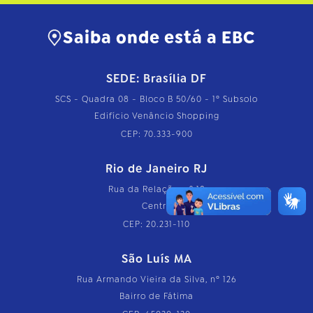
Saiba onde está a EBC
SEDE: Brasília DF
SCS - Quadra 08 - Bloco B 50/60 - 1º Subsolo
Edifício Venâncio Shopping
CEP: 70.333-900
Rio de Janeiro RJ
Rua da Relação, nº 18
Centro
CEP: 20.231-110
São Luís MA
Rua Armando Vieira da Silva, nº 126
Bairro de Fátima