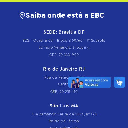
Saiba onde está a EBC
SEDE: Brasília DF
SCS - Quadra 08 - Bloco B 50/60 - 1º Subsolo
Edifício Venâncio Shopping
CEP: 70.333-900
Rio de Janeiro RJ
Rua da Relação, nº 18
Centro
CEP: 20.231-110
São Luís MA
Rua Armando Vieira da Silva, nº 126
Bairro de Fátima