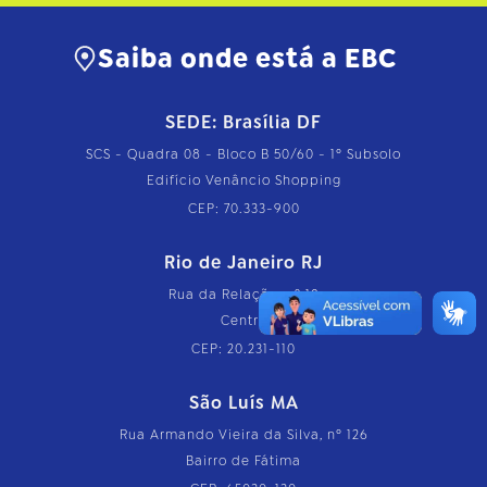
o
m
Saiba onde está a EBC
p
l
e
t
SEDE: Brasília DF
o
…
SCS - Quadra 08 - Bloco B 50/60 - 1º Subsolo
Edifício Venâncio Shopping
CEP: 70.333-900
Rio de Janeiro RJ
Rua da Relação, nº 18
Centro
CEP: 20.231-110
São Luís MA
Rua Armando Vieira da Silva, nº 126
Bairro de Fátima