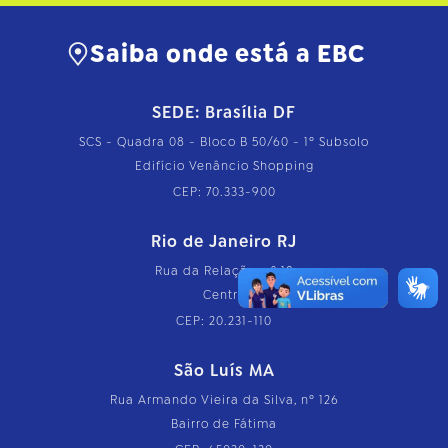
Saiba onde está a EBC
SEDE: Brasília DF
SCS - Quadra 08 - Bloco B 50/60 - 1º Subsolo
Edifício Venâncio Shopping
CEP: 70.333-900
Rio de Janeiro RJ
Rua da Relação, nº 18
Centro
CEP: 20.231-110
São Luís MA
Rua Armando Vieira da Silva, nº 126
Bairro de Fátima