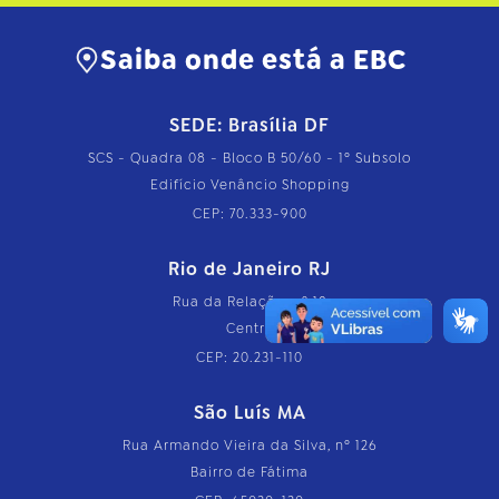
Saiba onde está a EBC
SEDE: Brasília DF
SCS - Quadra 08 - Bloco B 50/60 - 1º Subsolo
Edifício Venâncio Shopping
CEP: 70.333-900
Rio de Janeiro RJ
Rua da Relação, nº 18
Centro
CEP: 20.231-110
São Luís MA
Rua Armando Vieira da Silva, nº 126
Bairro de Fátima