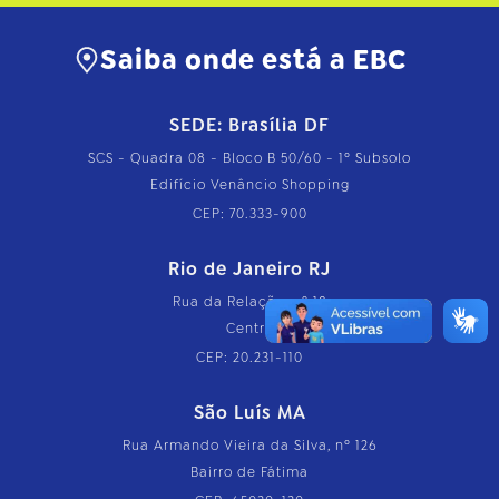
Saiba onde está a EBC
SEDE: Brasília DF
SCS - Quadra 08 - Bloco B 50/60 - 1º Subsolo
Edifício Venâncio Shopping
CEP: 70.333-900
Rio de Janeiro RJ
Rua da Relação, nº 18
Centro
CEP: 20.231-110
São Luís MA
Rua Armando Vieira da Silva, nº 126
Bairro de Fátima