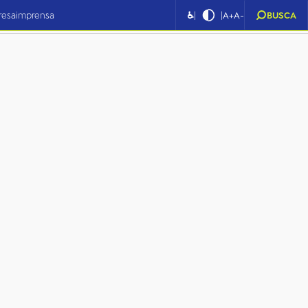
|
|
resa
imprensa
♿
A+
A-
BUSCA