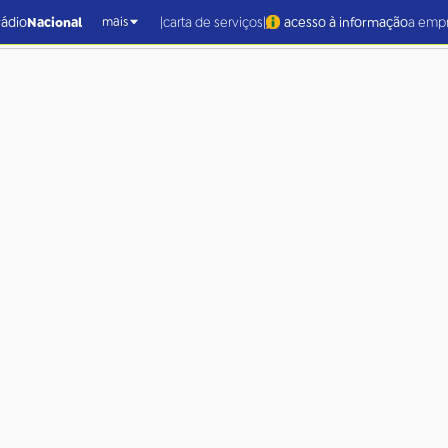
|
|
rádio
Nacional
carta de serviços
acesso à informação
a emp
mais