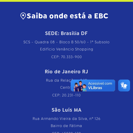
Saiba onde está a EBC
SEDE: Brasília DF
SCS - Quadra 08 - Bloco B 50/60 - 1º Subsolo
Edifício Venâncio Shopping
CEP: 70.333-900
Rio de Janeiro RJ
Rua da Relação, nº 18
Centro
CEP: 20.231-110
São Luís MA
Rua Armando Vieira da Silva, nº 126
Bairro de Fátima