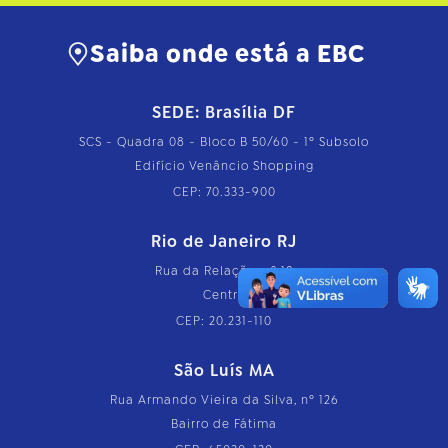
Saiba onde está a EBC
SEDE: Brasília DF
SCS - Quadra 08 - Bloco B 50/60 - 1º Subsolo
Edifício Venâncio Shopping
CEP: 70.333-900
Rio de Janeiro RJ
Rua da Relação, nº 18
Centro
CEP: 20.231-110
São Luís MA
Rua Armando Vieira da Silva, nº 126
Bairro de Fátima