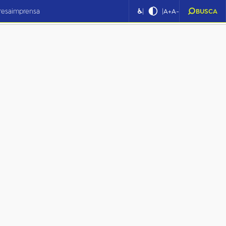
|
|
resa
imprensa
♿
A+
A-
BUSCA