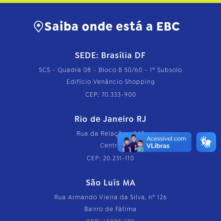
Saiba onde está a EBC
SEDE: Brasília DF
SCS - Quadra 08 - Bloco B 50/60 - 1º Subsolo
Edifício Venâncio Shopping
CEP: 70.333-900
Rio de Janeiro RJ
Rua da Relação, nº 18
Centro
CEP: 20.231-110
São Luís MA
Rua Armando Vieira da Silva, nº 126
Bairro de Fátima