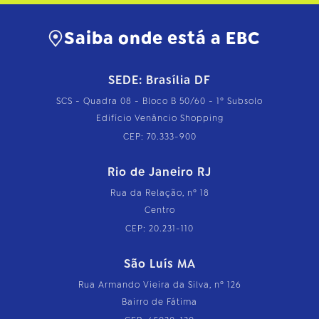
…
Saiba onde está a EBC
SEDE: Brasília DF
SCS - Quadra 08 - Bloco B 50/60 - 1º Subsolo
Edifício Venâncio Shopping
CEP: 70.333-900
Rio de Janeiro RJ
Rua da Relação, nº 18
Centro
CEP: 20.231-110
São Luís MA
Rua Armando Vieira da Silva, nº 126
Bairro de Fátima