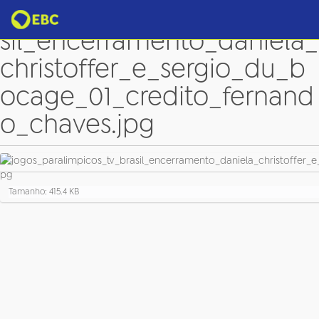
jogos_paralimpicos_tv_bra
sil_encerramento_daniela_
christoffer_e_sergio_du_b
ocage_01_credito_fernand
o_chaves.jpg
C
Tamanho: 415.4 KB
l
i
q
u
e
p
a
r
a
v