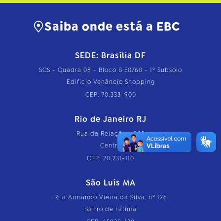
Saiba onde está a EBC
SEDE: Brasília DF
SCS - Quadra 08 - Bloco B 50/60 - 1º Subsolo
Edifício Venâncio Shopping
CEP: 70.333-900
Rio de Janeiro RJ
Rua da Relação, nº 18
Centro
CEP: 20.231-110
São Luís MA
Rua Armando Vieira da Silva, nº 126
Bairro de Fátima