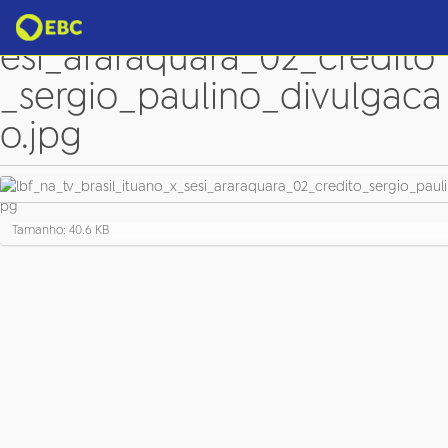
lbf_na_tv_brasil_ituano_x_s
esi_araraquara_02_credito
_sergio_paulino_divulgaca
o.jpg
C
Tamanho: 40.6 KB
l
i
q
u
e
p
a
r
a
v
e
r