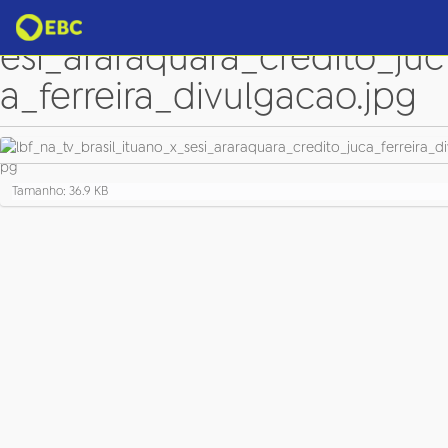
lbf_na_tv_brasil_ituano_x_s
esi_araraquara_credito_juc
a_ferreira_divulgacao.jpg
C
Tamanho: 36.9 KB
l
i
q
u
e
p
a
r
a
v
e
r
a
i
m