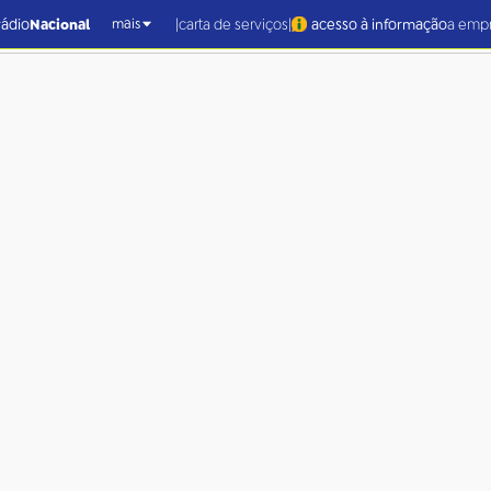
|
|
rádio
Nacional
carta de serviços
acesso à informação
a emp
mais