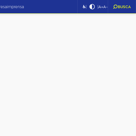
|
|
resa
imprensa
♿
A+
A-
BUSCA