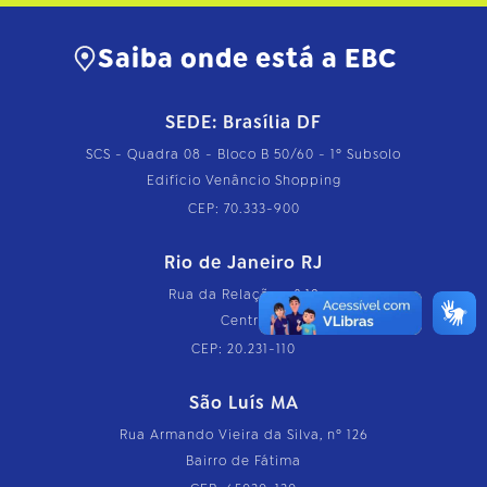
Saiba onde está a EBC
SEDE: Brasília DF
SCS - Quadra 08 - Bloco B 50/60 - 1º Subsolo
Edifício Venâncio Shopping
CEP: 70.333-900
Rio de Janeiro RJ
Rua da Relação, nº 18
Centro
CEP: 20.231-110
São Luís MA
Rua Armando Vieira da Silva, nº 126
Bairro de Fátima