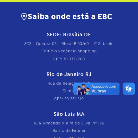
Saiba onde está a EBC
SEDE: Brasília DF
SCS - Quadra 08 - Bloco B 50/60 - 1º Subsolo
Edifício Venâncio Shopping
CEP: 70.333-900
Rio de Janeiro RJ
Rua da Relação, nº 18
Centro
CEP: 20.231-110
São Luís MA
Rua Armando Vieira da Silva, nº 126
Bairro de Fátima