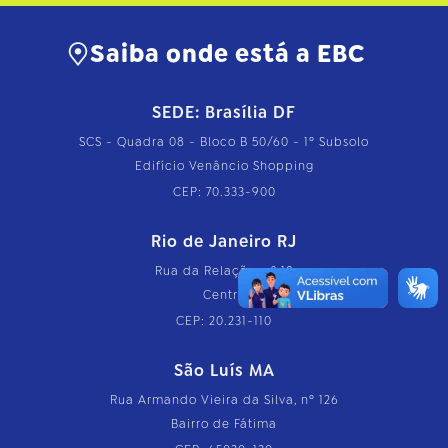
Saiba onde está a EBC
SEDE: Brasília DF
SCS - Quadra 08 - Bloco B 50/60 - 1º Subsolo
Edifício Venâncio Shopping
CEP: 70.333-900
Rio de Janeiro RJ
Rua da Relação, nº 18
Centro
CEP: 20.231-110
São Luís MA
Rua Armando Vieira da Silva, nº 126
Bairro de Fátima