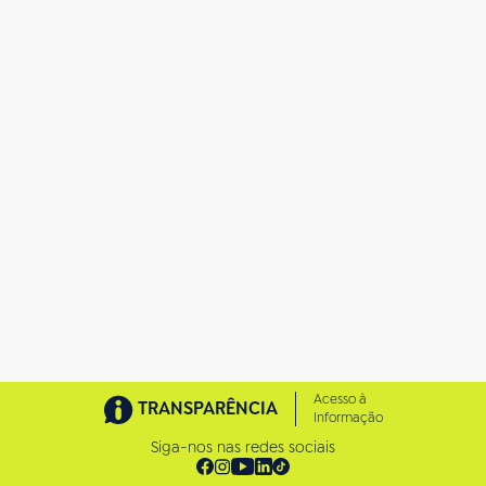
o
t
a
m
a
n
h
o
c
o
m
p
l
e
t
o
…
Acesso à
TRANSPARÊNCIA
Informação
Siga-nos nas redes sociais