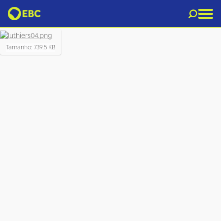
luthiers04.png
C
Tamanho: 739.5 KB
l
i
q
u
e
p
a
r
a
v
e
r
a
i
m
a
g
e
m
n