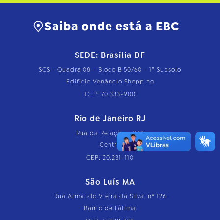
Saiba onde está a EBC
SEDE: Brasília DF
SCS - Quadra 08 - Bloco B 50/60 - 1º Subsolo
Edifício Venâncio Shopping
CEP: 70.333-900
Rio de Janeiro RJ
Rua da Relação, nº 18
Centro
CEP: 20.231-110
São Luís MA
Rua Armando Vieira da Silva, nº 126
Bairro de Fátima