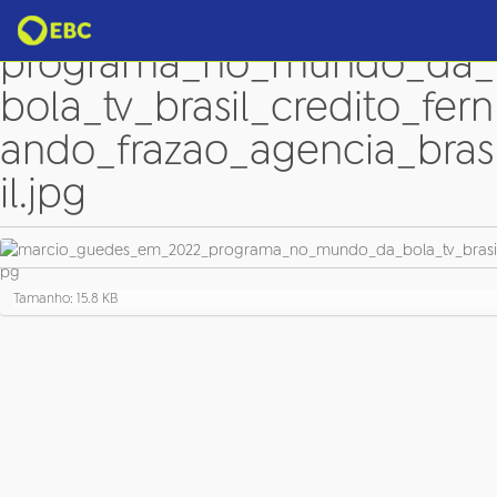
marcio_guedes_em_2022_
programa_no_mundo_da_
bola_tv_brasil_credito_fern
ando_frazao_agencia_bras
il.jpg
C
Tamanho: 15.8 KB
l
i
q
u
e
p
a
r
a
v