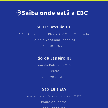
…
Saiba onde está a EBC
SEDE: Brasília DF
SCS - Quadra 08 - Bloco B 50/60 - 1º Subsolo
Edifício Venâncio Shopping
CEP: 70.333-900
Rio de Janeiro RJ
Rua da Relação, nº 18
Centro
CEP: 20.231-110
São Luís MA
Rua Armando Vieira da Silva, nº 126
Bairro de Fátima