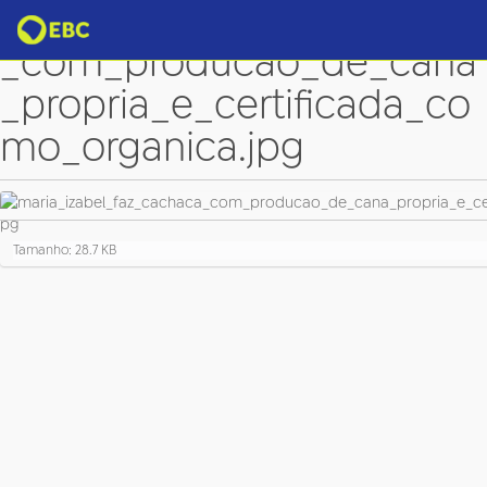
maria_izabel_faz_cachaca
_com_producao_de_cana
_propria_e_certificada_co
mo_organica.jpg
C
Tamanho: 28.7 KB
l
i
q
u
e
p
a
r
a
v
e
r