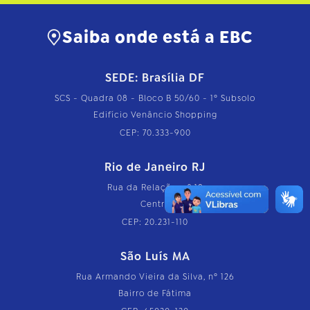
Saiba onde está a EBC
SEDE: Brasília DF
SCS - Quadra 08 - Bloco B 50/60 - 1º Subsolo
Edifício Venâncio Shopping
CEP: 70.333-900
Rio de Janeiro RJ
Rua da Relação, nº 18
Centro
CEP: 20.231-110
São Luís MA
Rua Armando Vieira da Silva, nº 126
Bairro de Fátima