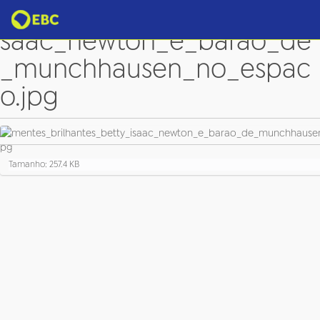
mentes_brilhantes_betty_i
saac_newton_e_barao_de
_munchhausen_no_espac
o.jpg
C
Tamanho: 257.4 KB
l
i
q
u
e
p
a
r
a
v
e
r