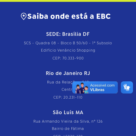
Saiba onde está a EBC
SEDE: Brasília DF
SCS - Quadra 08 - Bloco B 50/60 - 1º Subsolo
Edifício Venâncio Shopping
CEP: 70.333-900
Rio de Janeiro RJ
Rua da Relação, nº 18
Centro
CEP: 20.231-110
São Luís MA
Rua Armando Vieira da Silva, nº 126
Bairro de Fátima