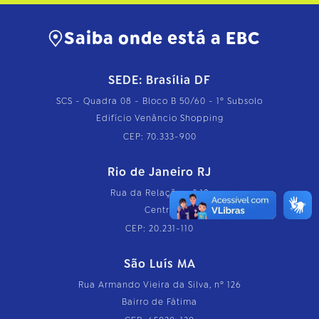
Saiba onde está a EBC
SEDE: Brasília DF
SCS - Quadra 08 - Bloco B 50/60 - 1º Subsolo
Edifício Venâncio Shopping
CEP: 70.333-900
Rio de Janeiro RJ
Rua da Relação, nº 18
Centro
CEP: 20.231-110
São Luís MA
Rua Armando Vieira da Silva, nº 126
Bairro de Fátima