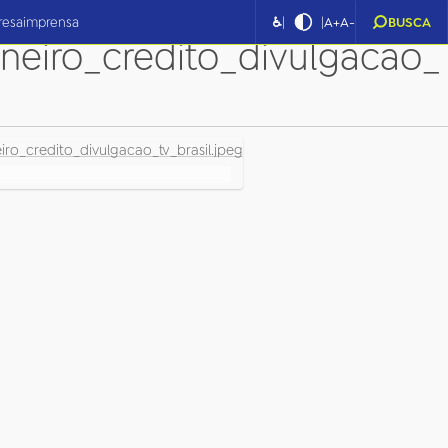
rjao_loroza_conversam_e
|
|
resa
imprensa
♿
A+
A-
BUSCA
neiro_credito_divulgacao_