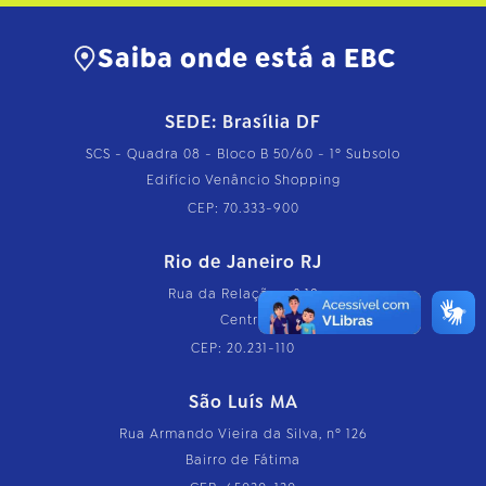
Saiba onde está a EBC
SEDE: Brasília DF
SCS - Quadra 08 - Bloco B 50/60 - 1º Subsolo
Edifício Venâncio Shopping
CEP: 70.333-900
Rio de Janeiro RJ
Rua da Relação, nº 18
Centro
CEP: 20.231-110
São Luís MA
Rua Armando Vieira da Silva, nº 126
Bairro de Fátima