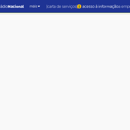
|
|
rádio
Nacional
carta de serviços
acesso à informação
a emp
mais