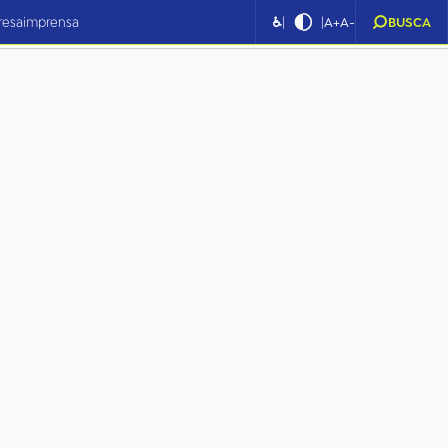
|
|
resa
imprensa
♿
A+
A-
BUSCA