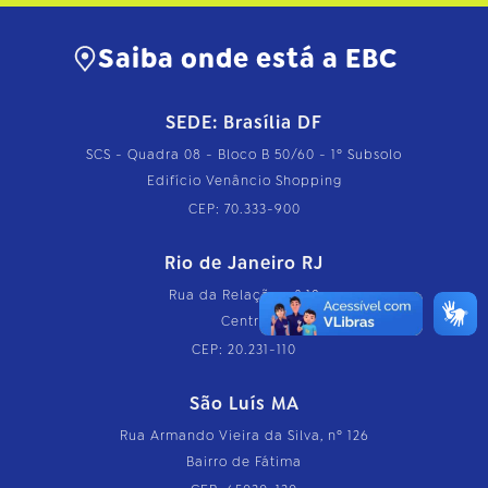
Saiba onde está a EBC
SEDE: Brasília DF
SCS - Quadra 08 - Bloco B 50/60 - 1º Subsolo
Edifício Venâncio Shopping
CEP: 70.333-900
Rio de Janeiro RJ
Rua da Relação, nº 18
Centro
CEP: 20.231-110
São Luís MA
Rua Armando Vieira da Silva, nº 126
Bairro de Fátima